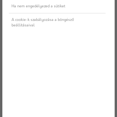
Hírek, aktualitások
Ha nem engedélyezed a sütiket
A cookie-k szabályozása a böngésző
beállításaival
Hírek az építőipar világából. Termék újdonságok,
technológiák, újítások. Megoldások, tippek és trükkök.