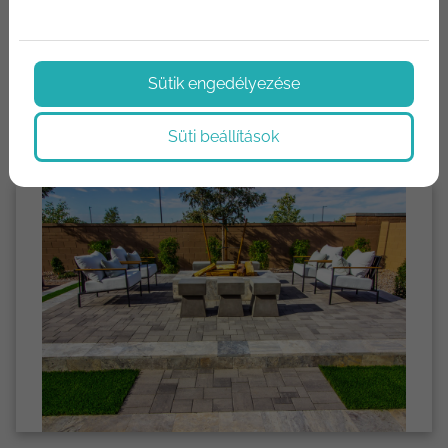
balesetekhez is vezethetnek. Érdemes ezeket a hibákat
elkerülni, hogy a projektek zavartalanul haladhassanak...
Sütik engedélyezése
Tovább olvasom
Süti beállítások