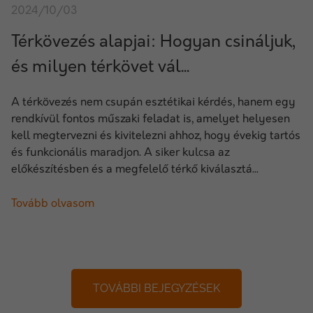
2024/10/03
Térkövezés alapjai: Hogyan csináljuk,
és milyen térkövet vál...
A térkövezés nem csupán esztétikai kérdés, hanem egy
rendkívül fontos műszaki feladat is, amelyet helyesen
kell megtervezni és kivitelezni ahhoz, hogy évekig tartós
és funkcionális maradjon. A siker kulcsa az
előkészítésben és a megfelelő térkő kiválasztá...
Tovább olvasom
TOVÁBBI BEJEGYZÉSEK